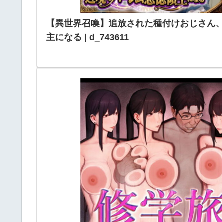
【異世界召喚】追放された種付けおじさん
主になる | d_743611