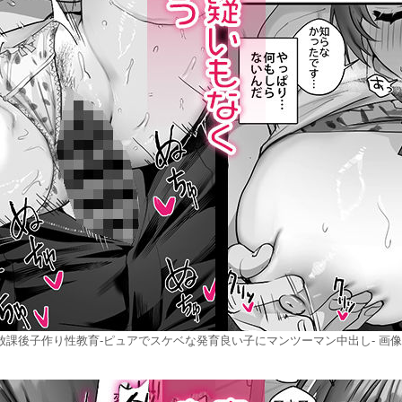
放課後子作り性教育-ピュアでスケベな発育良い子にマンツーマン中出し- 画像