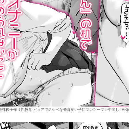
放課後子作り性教育-ピュアでスケベな発育良い子にマンツーマン中出し- 画像